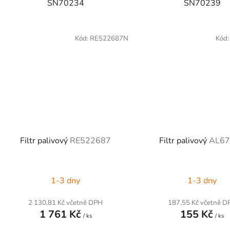
SN70234
SN70239
Kód:
RE522687N
Kód
Filtr palivový
RE522687
Filtr palivový
AL67
1-3 dny
1-3 dny
2 130,81 Kč včetně DPH
187,55 Kč včetně D
1 761 Kč
155 Kč
/ ks
/ ks