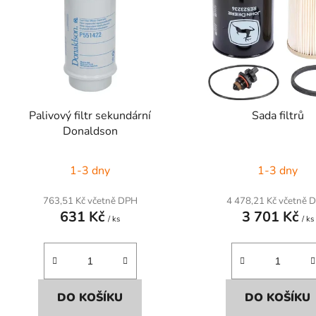
s
p
r
o
d
Palivový filtr sekundární
Sada filtrů
u
Donaldson
k
t
1-3 dny
1-3 dny
ů
763,51 Kč včetně DPH
4 478,21 Kč včetně 
631 Kč
3 701 Kč
/ ks
/ ks
DO KOŠÍKU
DO KOŠÍKU