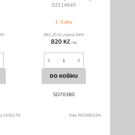
DZ114640
1-3 dny
PH
992,20 Kč včetně DPH
820 Kč
/ ks
DO KOŠÍKU
SD70380
AL153517N
Kód:
RE509032N