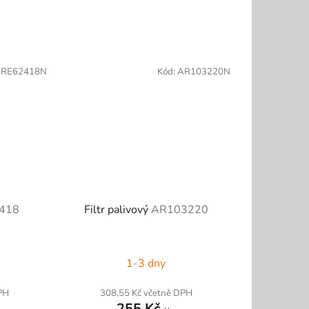
:
RE62418N
Kód:
AR103220N
418
Filtr palivový
AR103220
1-3 dny
PH
308,55 Kč včetně DPH
255 Kč