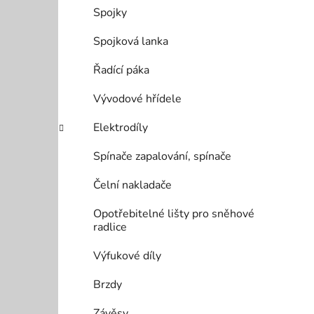
Spojky
Spojková lanka
Řadící páka
Vývodové hřídele
Elektrodíly
Spínače zapalování, spínače
Čelní nakladače
Opotřebitelné lišty pro sněhové
radlice
Výfukové díly
Brzdy
Závěsy