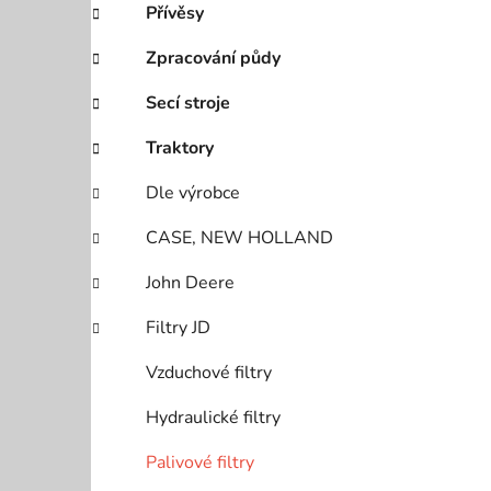
Přívěsy
i
p
a
Zpracování půdy
n
Secí stroje
e
l
Traktory
Dle výrobce
CASE, NEW HOLLAND
John Deere
Filtry JD
Vzduchové filtry
Hydraulické filtry
Palivové filtry