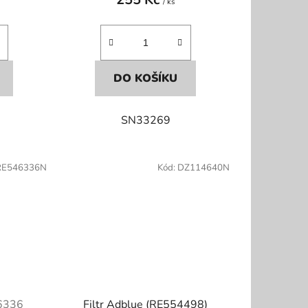
/ ks
DO KOŠÍKU
SN33269
RE546336N
Kód:
DZ114640N
6336
Filtr Adblue (RE554498)