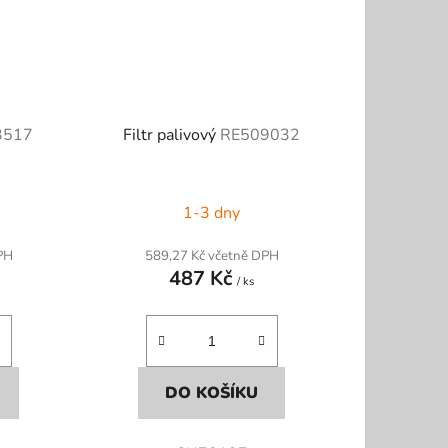
3517
Filtr palivový
RE509032
1-3 dny
PH
589,27 Kč včetně DPH
487 Kč
/ ks
DO KOŠÍKU