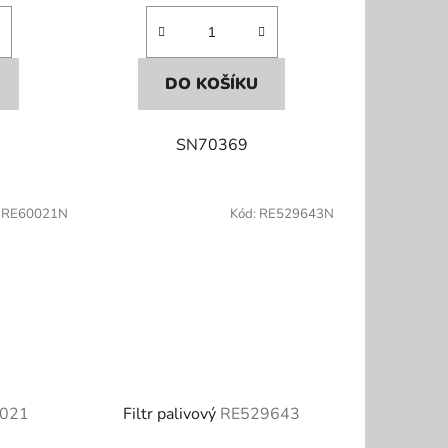
DO KOŠÍKU
SN70369
:
RE60021N
Kód:
RE529643N
021
Filtr palivový
RE529643