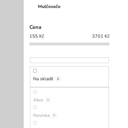
Mulčovače
Cena
155
Kč
3701
Kč
Na skladě
1
Akce
0
Novinka
0