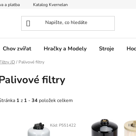
a a platba
Katalog Kverneland
Obchodní podmínky
Chov zvířat
Hračky a Modely
Stroje
Hod
Filtry JD
/
Palivové filtry
Palivové filtry
Stránka
1
z
1
-
34
položek celkem
V
ý
Kód:
P551422
Kód
p