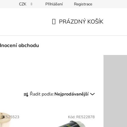
CZK
Přihlášení
Registrace
Podmínky ochrany osobních údajů
PRÁZDNÝ KOŠÍK
NÁKUPNÍ
KOŠÍK
nocení obchodu
Ř
Řadit podle:
Nejprodávanější
a
z
e
:
RE525523
Kód:
RE522878
n
í