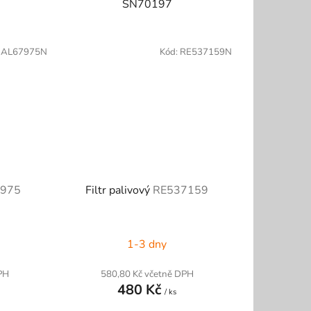
SN70197
:
AL67975N
Kód:
RE537159N
975
Filtr palivový
RE537159
1-3 dny
PH
580,80 Kč včetně DPH
480 Kč
/ ks