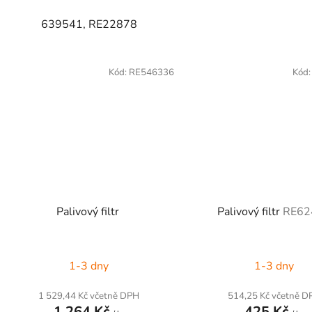
639541, RE22878
Kód:
RE546336
Kód
Palivový filtr
Palivový filtr
RE62
1-3 dny
1-3 dny
1 529,44 Kč včetně DPH
514,25 Kč včetně D
1 264 Kč
425 Kč