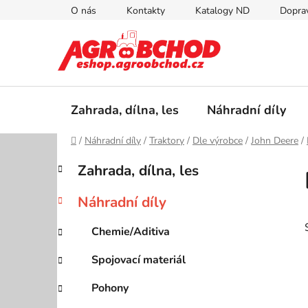
Přejít
O nás
Kontakty
Katalogy ND
Doprav
na
obsah
Zahrada, dílna, les
Náhradní díly
Domů
/
Náhradní díly
/
Traktory
/
Dle výrobce
/
John Deere
/
P
K
Přeskočit
Zahrada, dílna, les
a
kategorie
o
t
s
Náhradní díly
e
t
g
r
Chemie/Aditiva
o
a
r
Spojovací materiál
i
n
e
n
Pohony
í