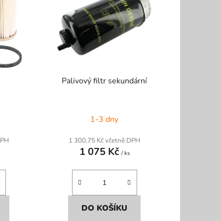
p
r
o
d
u
k
Palivový filtr sekundární
t
ů
1-3 dny
DPH
1 300,75 Kč včetně DPH
1 075 Kč
/ ks
DO KOŠÍKU