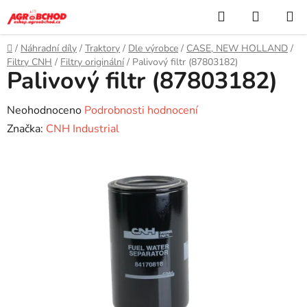
Přejít
Hledat
NÁKUP
na
KOŠÍK
obsah
Domů
/
Náhradní díly
/
Traktory
/
Dle výrobce
/
CASE, NEW HOLLAND
/
Filtry CNH
/
Filtry originální
/
Palivový filtr (87803182)
Palivový filtr (87803182)
Průměrné
Neohodnoceno
Podrobnosti hodnocení
hodnocení
Značka:
CNH Industrial
produktu
je
0,0
z
5
hvězdiček.