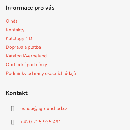
á
Informace pro vás
p
a
O nás
t
Kontakty
í
Katalogy ND
Doprava a platba
Katalog Kverneland
Obchodní podmínky
Podmínky ochrany osobních údajů
Kontakt
eshop
@
agroobchod.cz
+420 725 935 491