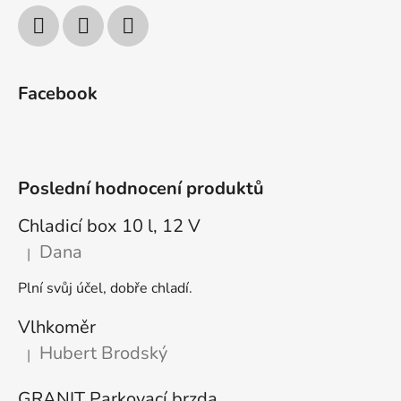
Facebook
Poslední hodnocení produktů
Chladicí box 10 l, 12 V
Dana
|
Hodnocení produktu je 5 z 5 hvězdiček.
Plní svůj účel, dobře chladí.
Vlhkoměr
Hubert Brodský
|
Hodnocení produktu je 5 z 5 hvězdiček.
GRANIT Parkovací brzda