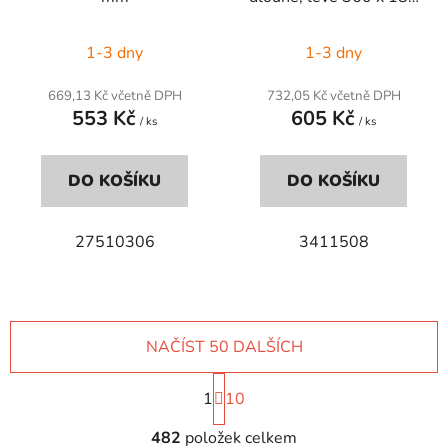
mm
1-3 dny
1-3 dny
669,13 Kč včetně DPH
732,05 Kč včetně DPH
553 Kč
605 Kč
/ ks
/ ks
DO KOŠÍKU
DO KOŠÍKU
27510306
3411508
NAČÍST 50 DALŠÍCH
S
1
t
10
r
O
á
482
položek celkem
v