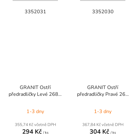
3352031
3352030
GRANIT Ostří
GRANIT Ostří
předradličky Levé 268 x
předradličky Pravé 268
108 mm
x 108 mm
1-3 dny
1-3 dny
355,74 Kč včetně DPH
367,84 Kč včetně DPH
294 Kč
304 Kč
/ ks
/ ks