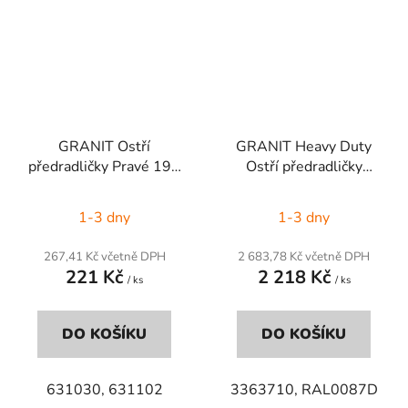
GRANIT Ostří
GRANIT Heavy Duty
předradličky Pravé 193
Ostří předradličky
x 103 mm
vpravo
1-3 dny
1-3 dny
267,41 Kč včetně DPH
2 683,78 Kč včetně DPH
221 Kč
2 218 Kč
/ ks
/ ks
DO KOŠÍKU
DO KOŠÍKU
631030, 631102
3363710, RAL0087D