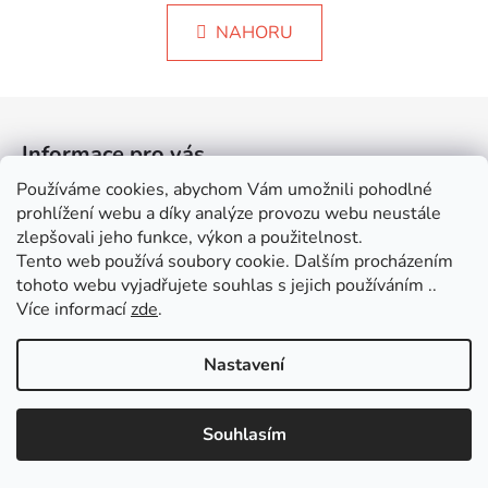
n
l
k
NAHORU
á
o
d
v
a
á
Z
c
n
á
í
í
Informace pro vás
p
p
r
a
Používáme cookies, abychom Vám umožnili pohodlné
O nás
v
prohlížení webu a díky analýze provozu webu neustále
t
k
Kontakty
zlepšovali jeho funkce, výkon a použitelnost.
í
y
Tento web používá soubory cookie. Dalším procházením
Katalogy ND
v
tohoto webu vyjadřujete souhlas s jejich používáním ..
Doprava a platba
ý
Více informací
zde
.
p
Katalog Kverneland
i
Nastavení
Obchodní podmínky
s
u
Podmínky ochrany osobních údajů
Využijte slevu 100 Kč při nákupu nad 1500 Kč. V nákupním košíku
Souhlasím
zadejte kód "košík " a sleva je vaše :)
Kontakt