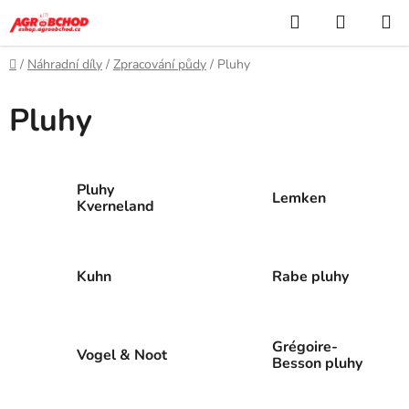
Přejít
Hledat
NÁKUP
na
KOŠÍK
obsah
Domů
/
Náhradní díly
/
Zpracování půdy
/
Pluhy
Pluhy
Pluhy
Lemken
Kverneland
Kuhn
Rabe pluhy
Grégoire-
Vogel & Noot
Besson pluhy