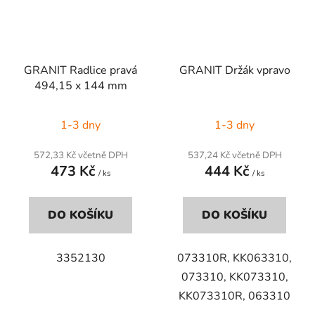
GRANIT Radlice pravá
GRANIT Držák vpravo
494,15 x 144 mm
1-3 dny
1-3 dny
572,33 Kč včetně DPH
537,24 Kč včetně DPH
473 Kč
444 Kč
/ ks
/ ks
DO KOŠÍKU
DO KOŠÍKU
3352130
073310R, KK063310,
073310, KK073310,
KK073310R, 063310