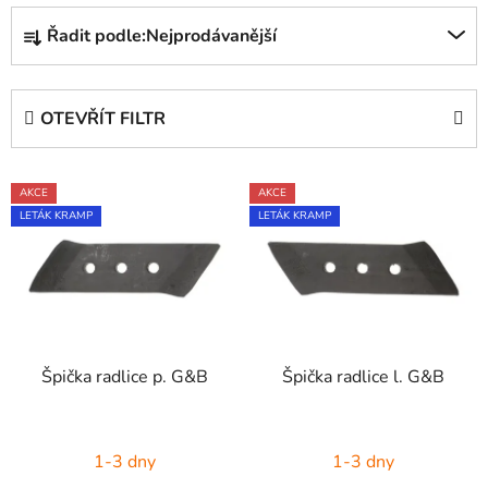
Ř
Řadit podle:
Nejprodávanější
a
z
e
OTEVŘÍT FILTR
n
í
V
p
AKCE
AKCE
ý
r
LETÁK KRAMP
LETÁK KRAMP
p
o
i
d
s
u
p
k
r
t
Špička radlice p. G&B
Špička radlice l. G&B
o
ů
d
u
1-3 dny
1-3 dny
k