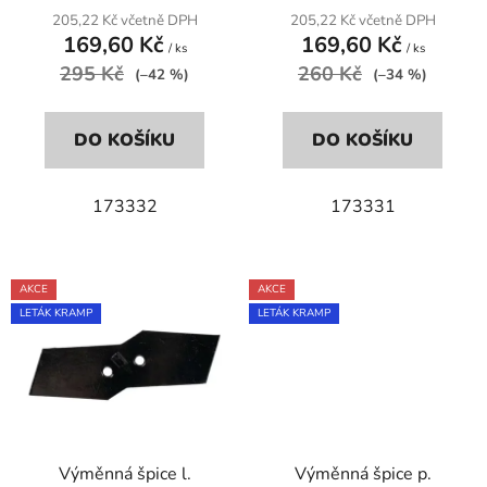
t
205,22 Kč včetně DPH
205,22 Kč včetně DPH
ů
169,60 Kč
169,60 Kč
/ ks
/ ks
295 Kč
260 Kč
(–42 %)
(–34 %)
DO KOŠÍKU
DO KOŠÍKU
173332
173331
AKCE
AKCE
LETÁK KRAMP
LETÁK KRAMP
Výměnná špice l.
Výměnná špice p.