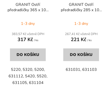
GRANIT Ostří
GRANIT Ostří
předradličky 365 x 107
předradličky 285 x 103
mm
mm
1-3 dny
1-3 dny
383,57 Kč včetně DPH
267,41 Kč včetně DPH
317 Kč
221 Kč
/ ks
/ ks
DO KOŠÍKU
DO KOŠÍKU
5220, 5320, 5200,
631031, 631103
631112, 5420, 5520,
631105, 631104