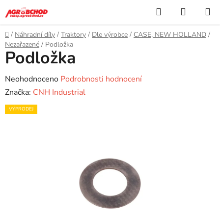
Přejít
Hledat
NÁKUP
na
KOŠÍK
obsah
Domů
/
Náhradní díly
/
Traktory
/
Dle výrobce
/
CASE, NEW HOLLAND
/
Nezařazené
/
Podložka
Podložka
Průměrné
Neohodnoceno
Podrobnosti hodnocení
hodnocení
Značka:
CNH Industrial
produktu
VÝPRODEJ
je
0,0
z
5
hvězdiček.