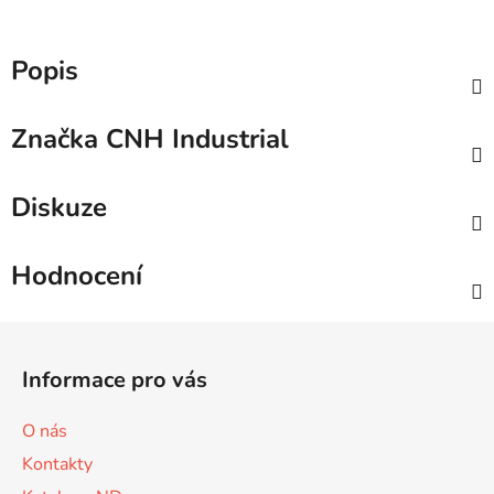
Popis
Značka
CNH Industrial
Diskuze
Hodnocení
Z
á
Informace pro vás
p
a
O nás
t
Kontakty
í