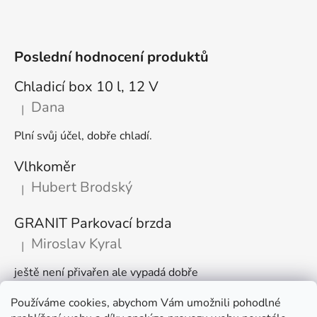
Poslední hodnocení produktů
Chladicí box 10 l, 12 V
Dana
|
Hodnocení produktu je 5 z 5 hvězdiček.
Plní svůj účel, dobře chladí.
Vlhkoměr
Hubert Brodský
|
Hodnocení produktu je 5 z 5 hvězdiček.
GRANIT Parkovací brzda
Miroslav Kyral
|
Hodnocení produktu je 5 z 5 hvězdiček.
ještě není přivařen ale vypadá dobře
Používáme cookies, abychom Vám umožnili pohodlné