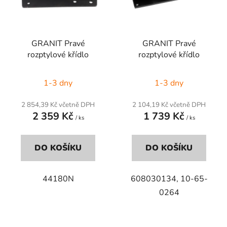
s
u
p
k
r
t
GRANIT Pravé
GRANIT Pravé
o
ů
rozptylové křídlo
rozptylové křídlo
d
u
1-3 dny
1-3 dny
k
t
2 854,39 Kč včetně DPH
2 104,19 Kč včetně DPH
ů
2 359 Kč
1 739 Kč
/ ks
/ ks
DO KOŠÍKU
DO KOŠÍKU
44180N
608030134, 10-65-
0264