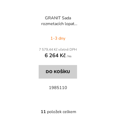
GRANIT Sada
rozmetacích lopat
OM18-24, OM20-28
1-3 dny
7 579,44 Kč včetně DPH
6 264 Kč
/ ks
DO KOŠÍKU
1985110
11
položek celkem
O