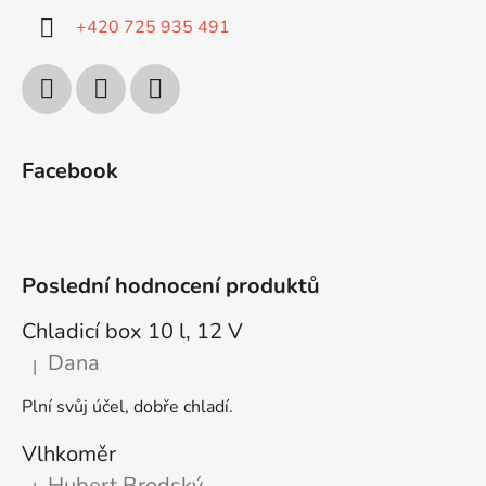
+420 725 935 491
Facebook
Poslední hodnocení produktů
Chladicí box 10 l, 12 V
Dana
|
Hodnocení produktu je 5 z 5 hvězdiček.
Plní svůj účel, dobře chladí.
Vlhkoměr
Hubert Brodský