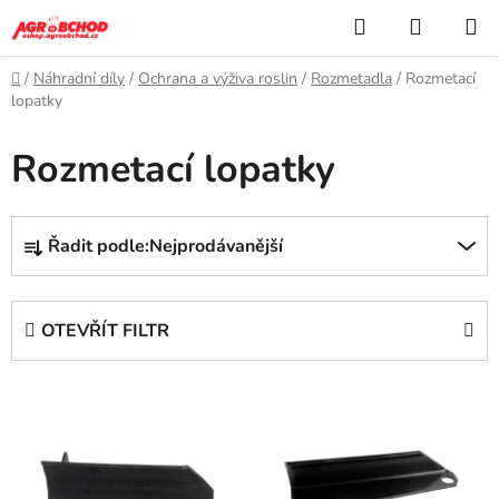
Přejít
Hledat
NÁKUP
na
KOŠÍK
obsah
Domů
/
Náhradní díly
/
Ochrana a výživa roslin
/
Rozmetadla
/
Rozmetací
lopatky
Rozmetací lopatky
Ř
Řadit podle:
Nejprodávanější
a
z
e
OTEVŘÍT FILTR
n
í
V
p
ý
r
p
o
i
d