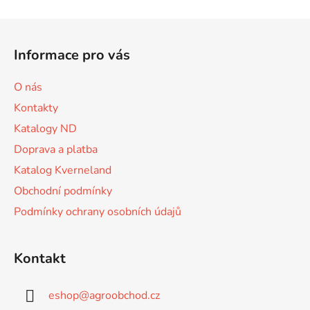
v
l
Z
á
á
d
Informace pro vás
p
a
a
c
O nás
t
í
Kontakty
p
í
r
Katalogy ND
v
Doprava a platba
k
Katalog Kverneland
y
v
Obchodní podmínky
ý
Podmínky ochrany osobních údajů
p
i
s
Kontakt
u
eshop
@
agroobchod.cz