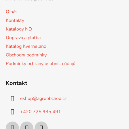
p
a
O nás
t
Kontakty
í
Katalogy ND
Doprava a platba
Katalog Kverneland
Obchodní podmínky
Podmínky ochrany osobních údajů
Kontakt
eshop
@
agroobchod.cz
+420 725 935 491