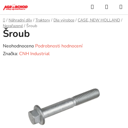
Přejít
Hledat
NÁKUP
na
KOŠÍK
obsah
Domů
/
Náhradní díly
/
Traktory
/
Dle výrobce
/
CASE, NEW HOLLAND
/
Nezařazené
/
Šroub
Šroub
Průměrné
Neohodnoceno
Podrobnosti hodnocení
hodnocení
Značka:
CNH Industrial
produktu
je
0,0
z
5
hvězdiček.