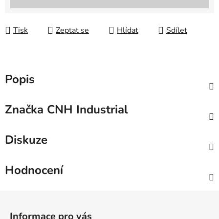
Tisk
Zeptat se
Hlídat
Sdílet
Popis
Značka
CNH Industrial
Diskuze
Hodnocení
Z
á
Informace pro vás