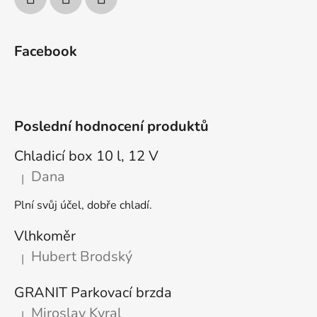
Facebook
Poslední hodnocení produktů
Chladicí box 10 l, 12 V
Dana
|
Hodnocení produktu je 5 z 5 hvězdiček.
Plní svůj účel, dobře chladí.
Vlhkoměr
Hubert Brodský
|
Hodnocení produktu je 5 z 5 hvězdiček.
GRANIT Parkovací brzda
Miroslav Kyral
|