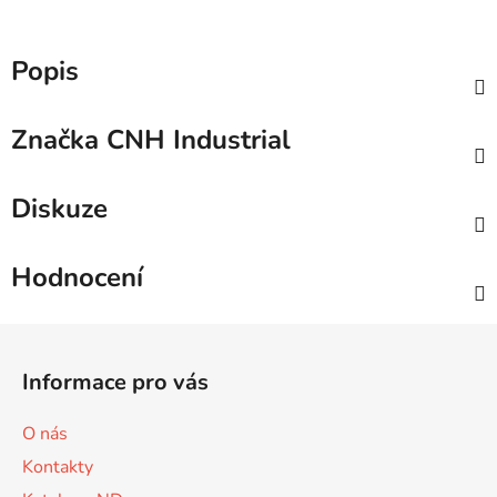
Popis
Značka
CNH Industrial
Diskuze
Hodnocení
Z
á
Informace pro vás
p
a
O nás
t
Kontakty
í