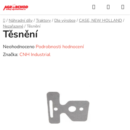
Přejít
Hledat
NÁKUP
na
KOŠÍK
obsah
Domů
/
Náhradní díly
/
Traktory
/
Dle výrobce
/
CASE, NEW HOLLAND
/
Nezařazené
/
Těsnění
Těsnění
Průměrné
Neohodnoceno
Podrobnosti hodnocení
hodnocení
Značka:
CNH Industrial
produktu
je
0,0
z
5
hvězdiček.