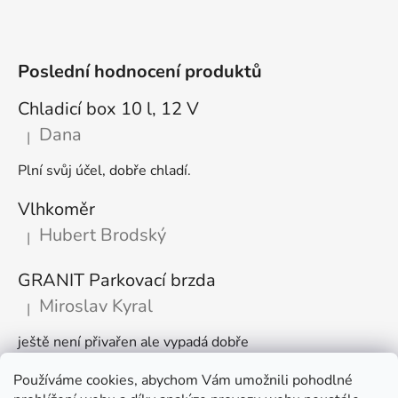
Poslední hodnocení produktů
Chladicí box 10 l, 12 V
Dana
|
Hodnocení produktu je 5 z 5 hvězdiček.
Plní svůj účel, dobře chladí.
Vlhkoměr
Hubert Brodský
|
Hodnocení produktu je 5 z 5 hvězdiček.
GRANIT Parkovací brzda
Miroslav Kyral
|
Hodnocení produktu je 5 z 5 hvězdiček.
ještě není přivařen ale vypadá dobře
Používáme cookies, abychom Vám umožnili pohodlné