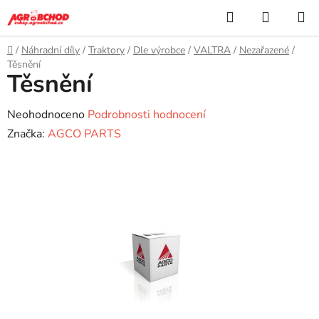
Přejít
Hledat
NÁKUP
na
KOŠÍK
obsah
Domů
/
Náhradní díly
/
Traktory
/
Dle výrobce
/
VALTRA
/
Nezařazené
/
Těsnění
Těsnění
Průměrné
Neohodnoceno
Podrobnosti hodnocení
hodnocení
Značka:
AGCO PARTS
produktu
je
0,0
z
5
hvězdiček.