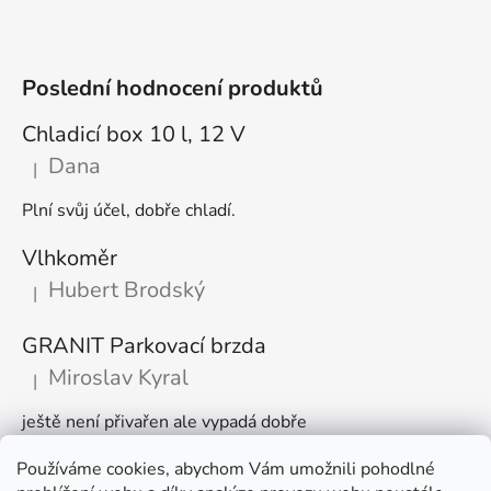
Poslední hodnocení produktů
Chladicí box 10 l, 12 V
Dana
|
Hodnocení produktu je 5 z 5 hvězdiček.
Plní svůj účel, dobře chladí.
Vlhkoměr
Hubert Brodský
|
Hodnocení produktu je 5 z 5 hvězdiček.
GRANIT Parkovací brzda
Miroslav Kyral
|
Hodnocení produktu je 5 z 5 hvězdiček.
ještě není přivařen ale vypadá dobře
Používáme cookies, abychom Vám umožnili pohodlné