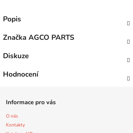
Popis
Značka
AGCO PARTS
Diskuze
Hodnocení
Z
á
Informace pro vás
p
a
O nás
t
Kontakty
í