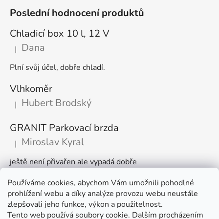
Poslední hodnocení produktů
Chladicí box 10 l, 12 V
Dana
|
Hodnocení produktu je 5 z 5 hvězdiček.
Plní svůj účel, dobře chladí.
Vlhkoměr
Hubert Brodský
|
Hodnocení produktu je 5 z 5 hvězdiček.
GRANIT Parkovací brzda
Miroslav Kyral
|
Hodnocení produktu je 5 z 5 hvězdiček.
ještě není přivařen ale vypadá dobře
Používáme cookies, abychom Vám umožnili pohodlné
Články
prohlížení webu a díky analýze provozu webu neustále
zlepšovali jeho funkce, výkon a použitelnost.
🌾 Prodlužujeme otevírací dobu na sezónu
Tento web používá soubory cookie. Dalším procházením