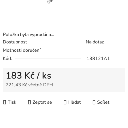
Položka byla vyprodána…
Dostupnost
Na dotaz
Možnosti doručení
Kód:
138121A1
183 Kč
/ ks
221,43 Kč včetně DPH
Měrná cena:
Tisk
Zeptat se
Hlídat
Sdílet