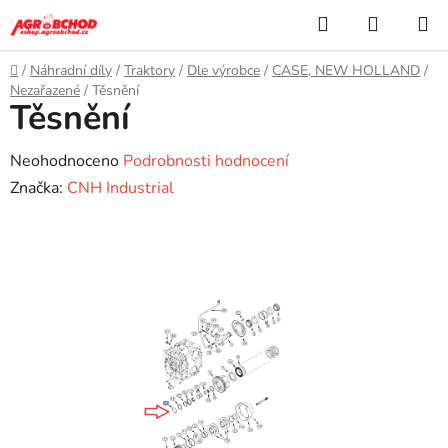
Přejít
Hledat
NÁKUP
na
KOŠÍK
obsah
Domů
/
Náhradní díly
/
Traktory
/
Dle výrobce
/
CASE, NEW HOLLAND
/
Nezařazené
/
Těsnění
Těsnění
Průměrné
Neohodnoceno
Podrobnosti hodnocení
hodnocení
Značka:
CNH Industrial
produktu
je
0,0
z
5
hvězdiček.