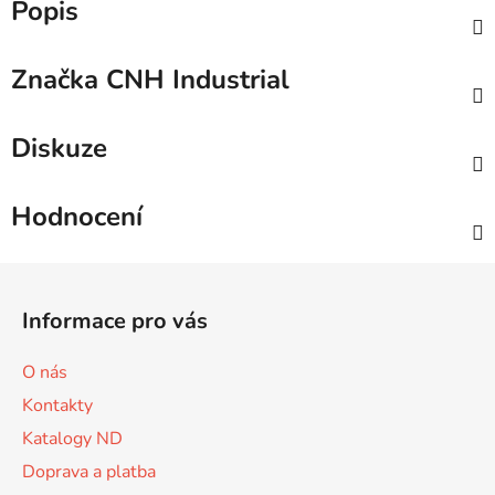
Popis
Značka
CNH Industrial
Diskuze
Hodnocení
Z
á
Informace pro vás
p
a
O nás
t
Kontakty
í
Katalogy ND
Doprava a platba