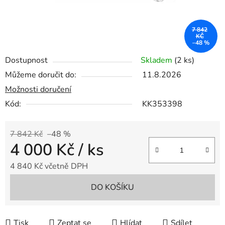
7 842
KČ
–48 %
Dostupnost
Skladem
(2 ks)
Můžeme doručit do:
11.8.2026
Možnosti doručení
Kód:
KK353398
7 842 Kč
–48 %
4 000 Kč
/ ks
4 840 Kč včetně DPH
Měrná cena:
DO KOŠÍKU
Tisk
Zeptat se
Hlídat
Sdílet