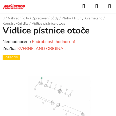
Přejít
Hledat
NÁKUP
na
KOŠÍK
obsah
Domů
/
Náhradní díly
/
Zpracování půdy
/
Pluhy
/
Pluhy Kverneland
/
Konstrukční díly
/
Vidlice pístnice otoče
Vidlice pístnice otoče
Průměrné
Neohodnoceno
Podrobnosti hodnocení
hodnocení
Značka:
KVERNELAND ORIGINAL
produktu
VÝPRODEJ
je
0,0
z
5
hvězdiček.