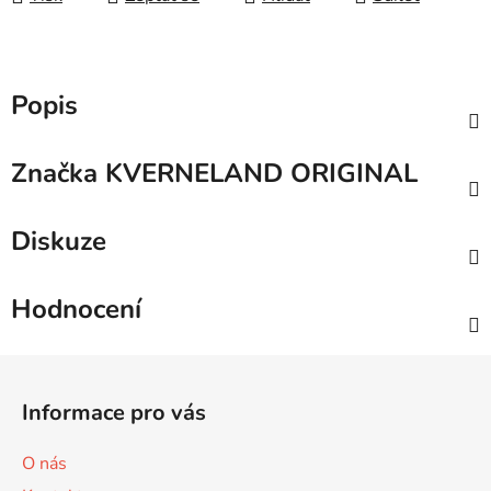
Popis
Značka
KVERNELAND ORIGINAL
Diskuze
Hodnocení
Z
á
Informace pro vás
p
a
O nás
t