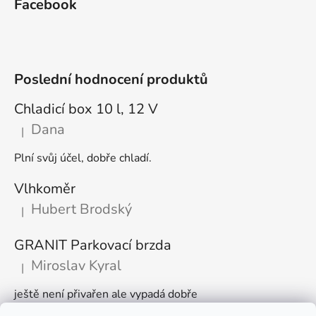
Facebook
Poslední hodnocení produktů
Chladicí box 10 l, 12 V
Dana
|
Hodnocení produktu je 5 z 5 hvězdiček.
Plní svůj účel, dobře chladí.
Vlhkoměr
Hubert Brodský
|
Hodnocení produktu je 5 z 5 hvězdiček.
GRANIT Parkovací brzda
Miroslav Kyral
|
Hodnocení produktu je 5 z 5 hvězdiček.
ještě není přivařen ale vypadá dobře