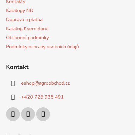
Kontakty
í
Katalogy ND
Doprava a platba
Katalog Kverneland
Obchodní podmínky
Podmínky ochrany osobních údajů
Kontakt
eshop
@
agroobchod.cz
+420 725 935 491