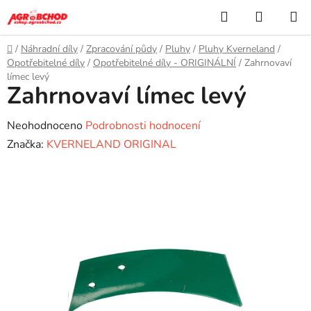
Přejít
Hledat
NÁKUP
na
KOŠÍK
obsah
Domů
/
Náhradní díly
/
Zpracování půdy
/
Pluhy
/
Pluhy Kverneland
/
Opotřebitelné díly
/
Opotřebitelné díly - ORIGINÁLNÍ
/
Zahrnovaví
límec levý
Zahrnovaví límec levý
Průměrné
Neohodnoceno
Podrobnosti hodnocení
hodnocení
Značka:
KVERNELAND ORIGINAL
produktu
je
0,0
z
5
hvězdiček.