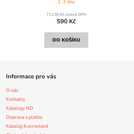
1-3 dny
713,90 Kč včetně DPH
590 Kč
DO KOŠÍKU
Z
á
Informace pro vás
p
a
O nás
t
Kontakty
í
Katalogy ND
Doprava a platba
Katalog Kverneland