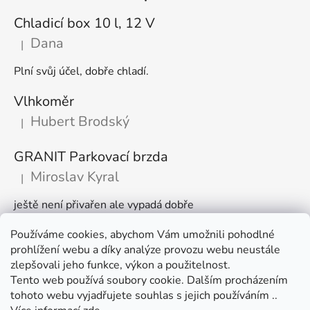
Chladicí box 10 l, 12 V
Dana
|
Hodnocení produktu je 5 z 5 hvězdiček.
Plní svůj účel, dobře chladí.
Vlhkoměr
Hubert Brodský
|
Hodnocení produktu je 5 z 5 hvězdiček.
GRANIT Parkovací brzda
Miroslav Kyral
|
Hodnocení produktu je 5 z 5 hvězdiček.
ještě není přivařen ale vypadá dobře
Používáme cookies, abychom Vám umožnili pohodlné
Články
prohlížení webu a díky analýze provozu webu neustále
zlepšovali jeho funkce, výkon a použitelnost.
🌾 Prodlužujeme otevírací dobu na sezónu
Tento web používá soubory cookie. Dalším procházením
tohoto webu vyjadřujete souhlas s jejich používáním ..
Časté dotazy