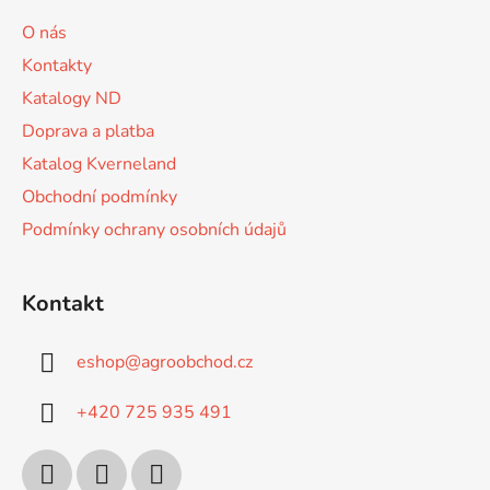
r
a
O nás
v
t
k
Kontakty
í
y
Katalogy ND
v
Doprava a platba
ý
p
Katalog Kverneland
i
Obchodní podmínky
s
u
Podmínky ochrany osobních údajů
Kontakt
eshop
@
agroobchod.cz
+420 725 935 491