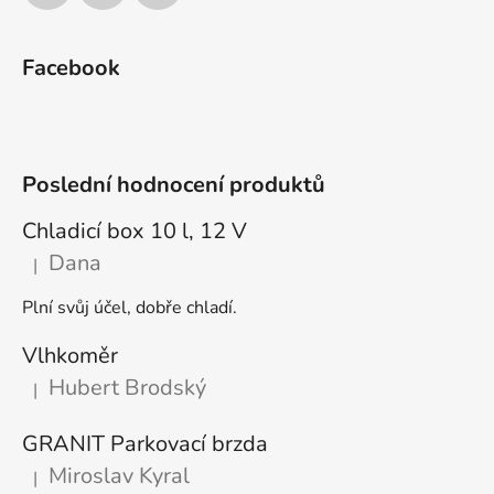
Facebook
Poslední hodnocení produktů
Chladicí box 10 l, 12 V
Dana
|
Hodnocení produktu je 5 z 5 hvězdiček.
Plní svůj účel, dobře chladí.
Vlhkoměr
Hubert Brodský
|
Hodnocení produktu je 5 z 5 hvězdiček.
GRANIT Parkovací brzda
Miroslav Kyral
|
Hodnocení produktu je 5 z 5 hvězdiček.