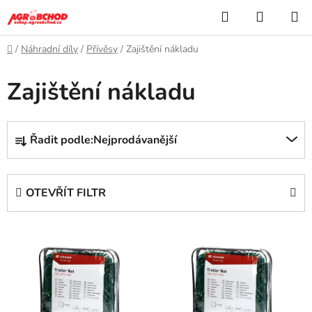
Přejít
Hledat
NÁKUP
na
KOŠÍK
obsah
Domů
/
Náhradní díly
/
Přívěsy
/
Zajištění nákladu
Zajištění nákladu
Ř
Řadit podle:
Nejprodávanější
a
z
e
OTEVŘÍT FILTR
n
í
V
p
ý
r
p
o
i
d
s
u