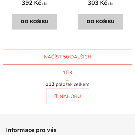
392 Kč
303 Kč
/ ks
/ ks
DO KOŠÍKU
DO KOŠÍKU
NAČÍST 50 DALŠÍCH
S
1
t
3
r
O
á
112
položek celkem
v
n
l
k
NAHORU
á
o
d
v
a
á
Z
c
n
á
í
í
Informace pro vás
p
p