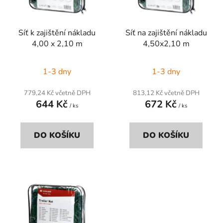
p
k
r
t
Síť k zajištění nákladu
Síť na zajištění nákladu
o
ů
4,00 x 2,10 m
4,50x2,10 m
d
u
1-3 dny
1-3 dny
k
t
779,24 Kč včetně DPH
813,12 Kč včetně DPH
ů
644 Kč
672 Kč
/ ks
/ ks
DO KOŠÍKU
DO KOŠÍKU