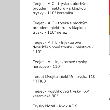
Teejet - AIC - tryska s plochým
proudem injektoru - s klapkou
trysky - 110° keramika
Teejet - AIC - tryska s plochým
proudem injektoru - s klapkou
trysky - 110° nerez
Teejet - AITTJ - Injektorové
dvouštěrbinové trysky - plastové -
110°
Teejet - AI - Injektorové trysky -
nerezové - 110°
TeeJet Dvojitá injektážní tryska 110
° TTI60
Teejet - Postřikovací trysky TXA
keramické 80°
Trysky Nozal - Kwix ADX