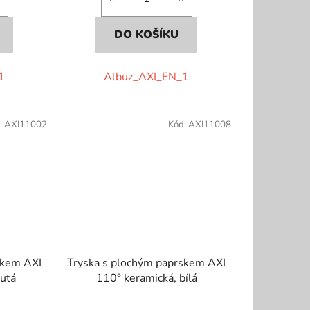
DO KOŠÍKU
1
Albuz_AXI_EN_1
:
AXI11002
Kód:
AXI11008
skem AXI
Tryska s plochým paprskem AXI
lutá
110° keramická, bílá