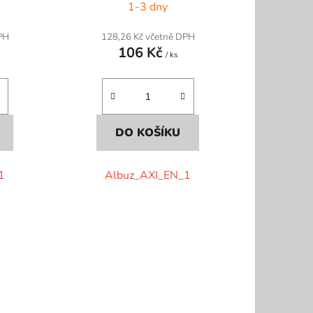
1-3 dny
PH
128,26 Kč včetně DPH
106 Kč
/ ks
DO KOŠÍKU
1
Albuz_AXI_EN_1