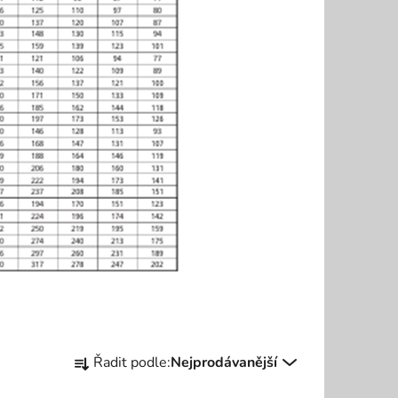
Ř
Řadit podle:
Nejprodávanější
a
z