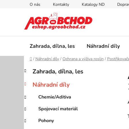
Přejít
O nás
Kontakty
Katalogy ND
Doprav
na
obsah
Zahrada, dílna, les
Náhradní díly
Domů
/
Náhradní díly
/
Ochrana a výživa roslin
/
Postřikovač
P
K
Přeskočit
Zahrada, dílna, les
a
kategorie
o
t
s
Náhradní díly
e
t
g
r
Chemie/Aditiva
o
a
r
Spojovací materiál
i
n
e
n
Pohony
í