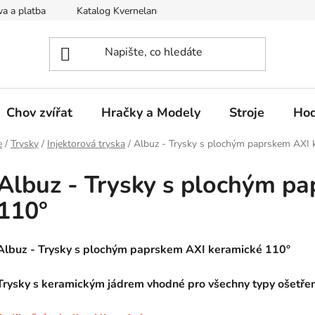
a a platba
Katalog Kverneland
Obchodní podmínky
Chov zvířat
Hračky a Modely
Stroje
Hod
e
/
Trysky
/
Injektorová tryska
/
Albuz - Trysky s plochým paprskem AXI 
Albuz - Trysky s plochým p
110°
Albuz - Trysky s plochým paprskem AXI keramické 110°
Trysky s keramickým jádrem vhodné pro všechny typy ošetření ( 