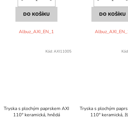
DO KOŠÍKU
DO KOŠÍKU
Albuz_AXI_EN_1
Albuz_AXI_EN_
Kód:
AXI11005
Kód
Tryska s plochým paprskem AXI
Tryska s plochým papr
110° keramická, hnědá
110° keramická, ž