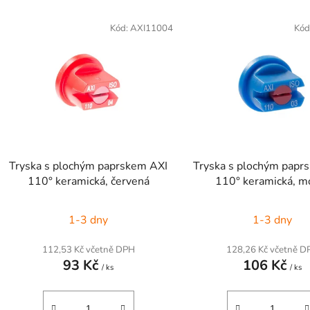
V
ý
Kód:
AXI11004
Kód
p
s
p
r
o
d
Tryska s plochým paprskem AXI
Tryska s plochým papr
u
110° keramická, červená
110° keramická, m
k
t
1-3 dny
1-3 dny
ů
112,53 Kč včetně DPH
128,26 Kč včetně D
93 Kč
106 Kč
/ ks
/ ks