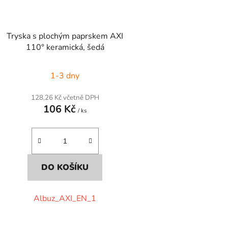
Tryska s plochým paprskem AXI
110° keramická, šedá
1-3 dny
128,26 Kč včetně DPH
106 Kč
/ ks
DO KOŠÍKU
Albuz_AXI_EN_1