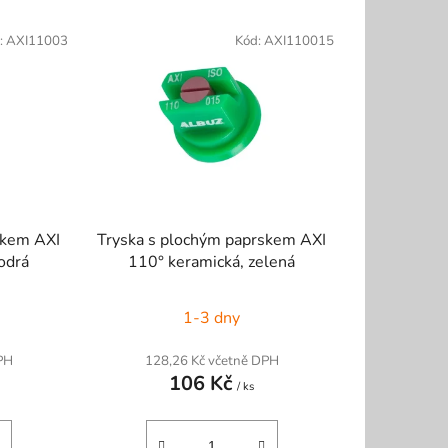
e
:
AXI11003
Kód:
AXI110015
n
í
p
r
o
d
u
k
skem AXI
Tryska s plochým paprskem AXI
t
odrá
110° keramická, zelená
ů
1-3 dny
PH
128,26 Kč včetně DPH
106 Kč
/ ks