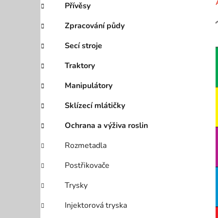
Přívěsy
p
a
Zpracování půdy
n
Secí stroje
e
l
Traktory
Manipulátory
Sklízecí mlátičky
Ochrana a výživa roslin
Rozmetadla
Postřikovače
Trysky
Injektorová tryska