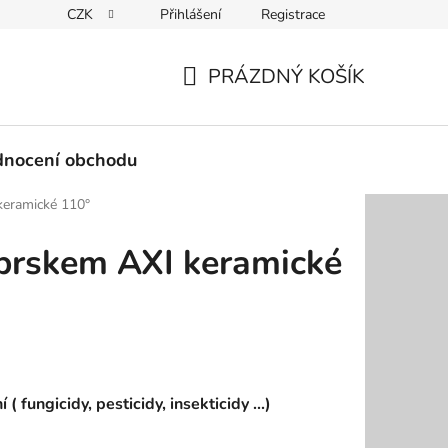
CZK
Přihlášení
Registrace
Podmínky ochrany osobních údajů
PRÁZDNÝ KOŠÍK
NÁKUPNÍ
KOŠÍK
nocení obchodu
keramické 110°
aprskem AXI keramické
fungicidy, pesticidy, insekticidy ...)