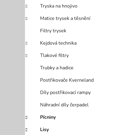
Tryska na hnojivo
Matice trysek a těsnění
Filtry trysek
Kejdová technika
Tlakové filtry
Trubky a hadice
Postřikovače Kverneland
Díly postřikovací rampy
Náhradní díly čerpadel
Pícniny
Lisy