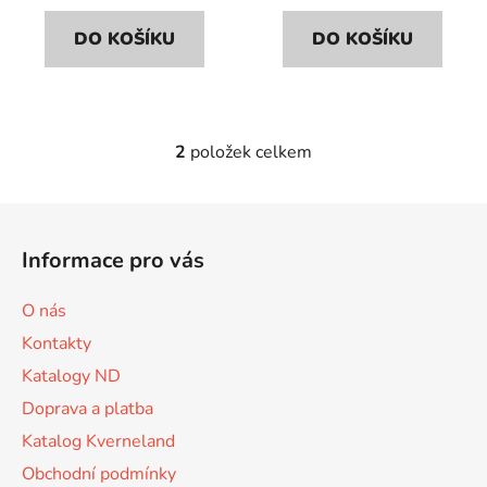
DO KOŠÍKU
DO KOŠÍKU
2
položek celkem
O
v
l
Z
á
á
d
Informace pro vás
p
a
a
c
O nás
t
í
Kontakty
p
í
r
Katalogy ND
v
Doprava a platba
k
Katalog Kverneland
y
v
Obchodní podmínky