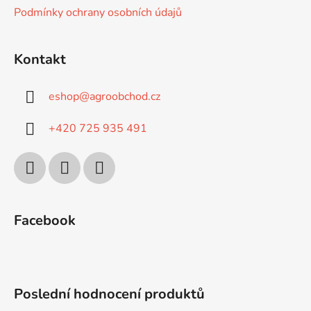
ý
Podmínky ochrany osobních údajů
p
i
s
Kontakt
u
eshop
@
agroobchod.cz
+420 725 935 491
Facebook
Poslední hodnocení produktů