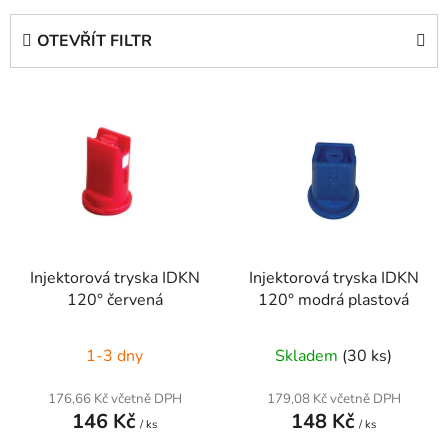
z
e
OTEVŘÍT FILTR
n
í
V
p
ý
r
p
o
i
d
s
u
p
k
r
t
Injektorová tryska IDKN
Injektorová tryska IDKN
o
ů
120° červená
120° modrá plastová
d
u
1-3 dny
Skladem
(30 ks)
k
t
176,66 Kč včetně DPH
179,08 Kč včetně DPH
ů
146 Kč
148 Kč
/ ks
/ ks