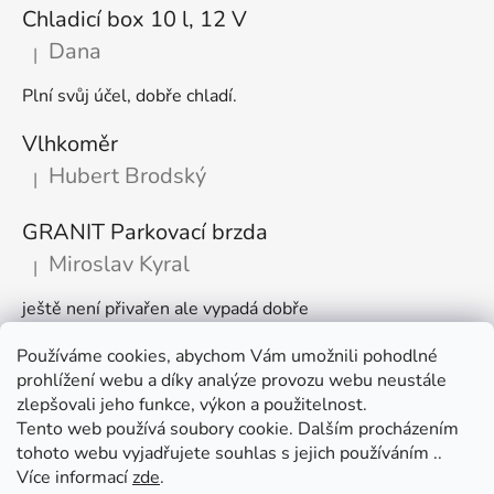
Chladicí box 10 l, 12 V
Dana
|
Hodnocení produktu je 5 z 5 hvězdiček.
Plní svůj účel, dobře chladí.
Vlhkoměr
Hubert Brodský
|
Hodnocení produktu je 5 z 5 hvězdiček.
GRANIT Parkovací brzda
Miroslav Kyral
|
Hodnocení produktu je 5 z 5 hvězdiček.
ještě není přivařen ale vypadá dobře
Používáme cookies, abychom Vám umožnili pohodlné
Články
prohlížení webu a díky analýze provozu webu neustále
zlepšovali jeho funkce, výkon a použitelnost.
🌾 Prodlužujeme otevírací dobu na sezónu
Tento web používá soubory cookie. Dalším procházením
tohoto webu vyjadřujete souhlas s jejich používáním ..
Časté dotazy
Více informací
zde
.
Věrnostní program