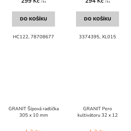
299 Kč
294 Kč
/ ks
/ ks
DO KOŠÍKU
DO KOŠÍKU
HC122, 78708677
3374395,
XL015
GRANIT Šípová radlička
GRANIT Pero
305 x 10 mm
kultivátoru 32 x 12