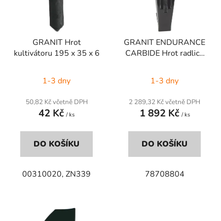
s
u
p
k
r
t
GRANIT Hrot
GRANIT ENDURANCE
o
ů
kultivátoru 195 x 35 x 6
CARBIDE Hrot radlice
d
302 x 51-80
u
1-3 dny
1-3 dny
k
t
50,82 Kč včetně DPH
2 289,32 Kč včetně DPH
ů
42 Kč
1 892 Kč
/ ks
/ ks
DO KOŠÍKU
DO KOŠÍKU
00310020, ZN339
78708804