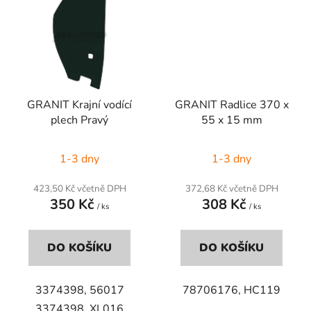
GRANIT Krajní vodící
GRANIT Radlice 370 x
plech Pravý
55 x 15 mm
1-3 dny
1-3 dny
423,50 Kč včetně DPH
372,68 Kč včetně DPH
350 Kč
308 Kč
/ ks
/ ks
DO KOŠÍKU
DO KOŠÍKU
3374398, 56017
78706176, HC119
3374398,
XL016