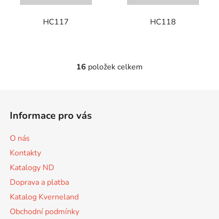
HC117
HC118
16
položek celkem
O
v
l
Z
á
á
d
Informace pro vás
p
a
a
c
O nás
t
í
Kontakty
p
í
r
Katalogy ND
v
Doprava a platba
k
Katalog Kverneland
y
v
Obchodní podmínky