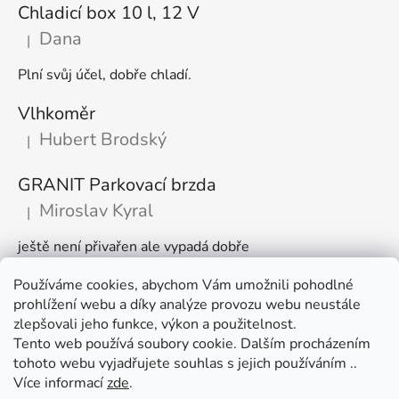
Chladicí box 10 l, 12 V
Dana
|
Hodnocení produktu je 5 z 5 hvězdiček.
Plní svůj účel, dobře chladí.
Vlhkoměr
Hubert Brodský
|
Hodnocení produktu je 5 z 5 hvězdiček.
GRANIT Parkovací brzda
Miroslav Kyral
|
Hodnocení produktu je 5 z 5 hvězdiček.
ještě není přivařen ale vypadá dobře
Používáme cookies, abychom Vám umožnili pohodlné
Články
prohlížení webu a díky analýze provozu webu neustále
zlepšovali jeho funkce, výkon a použitelnost.
🌾 Prodlužujeme otevírací dobu na sezónu
Tento web používá soubory cookie. Dalším procházením
tohoto webu vyjadřujete souhlas s jejich používáním ..
Časté dotazy
Více informací
zde
.
Věrnostní program