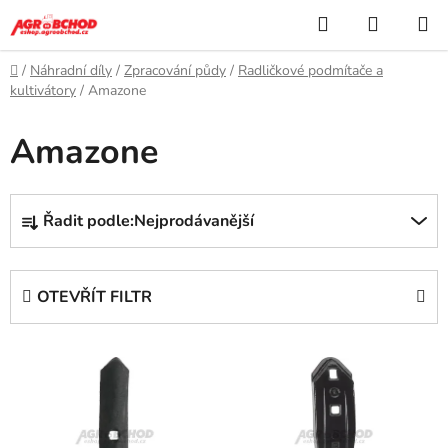
Přejít
Hledat
NÁKUP
na
KOŠÍK
obsah
Domů
/
Náhradní díly
/
Zpracování půdy
/
Radličkové podmítače a
kultivátory
/
Amazone
Amazone
Ř
Řadit podle:
Nejprodávanější
a
z
e
OTEVŘÍT FILTR
n
í
V
p
ý
r
p
o
i
d