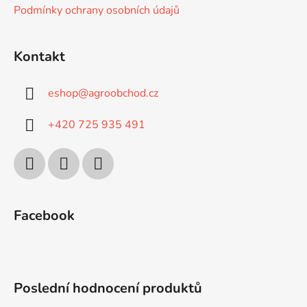
ý
Podmínky ochrany osobních údajů
p
i
s
Kontakt
u
eshop
@
agroobchod.cz
+420 725 935 491
Facebook
Poslední hodnocení produktů