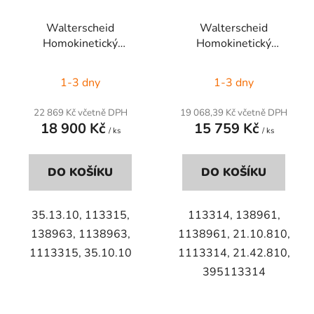
Walterscheid
Walterscheid
Homokinetický
Homokinetický
synchronní kloub
synchronní kloub
1-3 dny
1-3 dny
22 869 Kč včetně DPH
19 068,39 Kč včetně DPH
18 900 Kč
15 759 Kč
/ ks
/ ks
DO KOŠÍKU
DO KOŠÍKU
35.13.10, 113315,
113314, 138961,
138963, 1138963,
1138961, 21.10.810,
1113315, 35.10.10
1113314, 21.42.810,
395113314