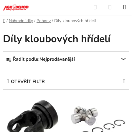
Přejít
Hledat
NÁKUP
na
KOŠÍK
obsah
Domů
/
Náhradní díly
/
Pohony
/
Díly kloubových hřídelí
Díly kloubových hřídelí
Ř
Řadit podle:
Nejprodávanější
a
z
e
OTEVŘÍT FILTR
n
í
V
p
ý
r
p
o
i
d
s
u