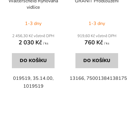
Walterscheid Rýhovaná
GRANIT Prodloužení
vidlice
1-3 dny
1-3 dny
2 456,30 Kč včetně DPH
919,60 Kč včetně DPH
2 030 Kč
760 Kč
/ ks
/ ks
DO KOŠÍKU
DO KOŠÍKU
019519, 35.14.00,
13166,
75001384138175
1019519