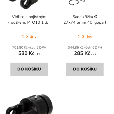
p
k
r
t
Vidlice s pojistným
Sada křížku Ø
o
ů
kroužkem, PTO10 1 3/8
27x74,6mm 40, gopart
d
(6)
u
1-3 dny
1-3 dny
k
t
701,80 Kč včetně DPH
344,85 Kč včetně DPH
ů
580 Kč
285 Kč
/ ks
/ ks
DO KOŠÍKU
DO KOŠÍKU