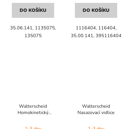
DO KOŠÍKU
DO KOŠÍKU
35.06.141, 1135075,
1116404, 116404,
135075
35.00.141, 395116404
Walterscheid
Walterscheid
Homokinetický
Nasazovací vidlice
synchronní kloub
1-3 dny
1-3 dny