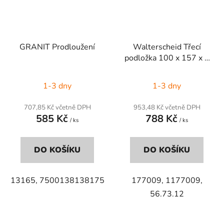
GRANIT Prodloužení
Walterscheid Třecí
podložka 100 x 157 x 3
mm
1-3 dny
1-3 dny
707,85 Kč včetně DPH
953,48 Kč včetně DPH
585 Kč
788 Kč
/ ks
/ ks
DO KOŠÍKU
DO KOŠÍKU
13165,
7500138138175
177009, 1177009,
56.73.12