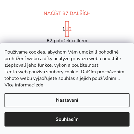
NAČÍST 37 DALŠÍCH
S
1
t
2
r
O
á
87
položek celkem
v
n
l
k
Používáme cookies, abychom Vám umožnili pohodlné
NAHORU
á
o
prohlížení webu a díky analýze provozu webu neustále
d
v
zlepšovali jeho funkce, výkon a použitelnost.
a
á
Tento web používá soubory cookie. Dalším procházením
Z
c
n
tohoto webu vyjadřujete souhlas s jejich používáním ..
á
í
í
Více informací
zde
.
Informace pro vás
p
p
r
a
O nás
Nastavení
v
t
k
Kontakty
í
y
Katalogy ND
Využijte slevu 100 Kč při nákupu nad 1500 Kč. V nákupním košíku
Souhlasím
v
zadejte kód "košík " a sleva je vaše :)
Doprava a platba
ý