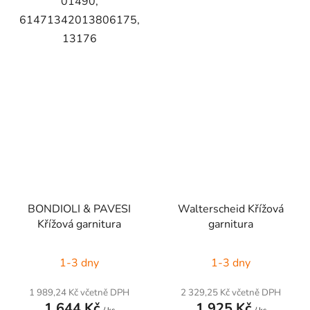
01490,
61471342013806175,
13176
BONDIOLI & PAVESI
Walterscheid Křížová
Křížová garnitura
garnitura
1-3 dny
1-3 dny
1 989,24 Kč včetně DPH
2 329,25 Kč včetně DPH
1 644 Kč
1 925 Kč