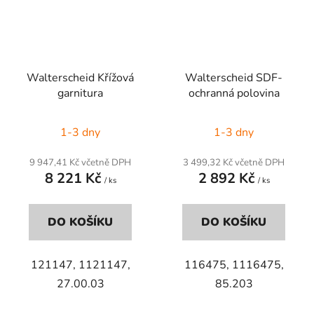
Walterscheid Křížová
Walterscheid SDF-
garnitura
ochranná polovina
1-3 dny
1-3 dny
9 947,41 Kč včetně DPH
3 499,32 Kč včetně DPH
8 221 Kč
2 892 Kč
/ ks
/ ks
DO KOŠÍKU
DO KOŠÍKU
121147, 1121147,
116475, 1116475,
27.00.03
85.203