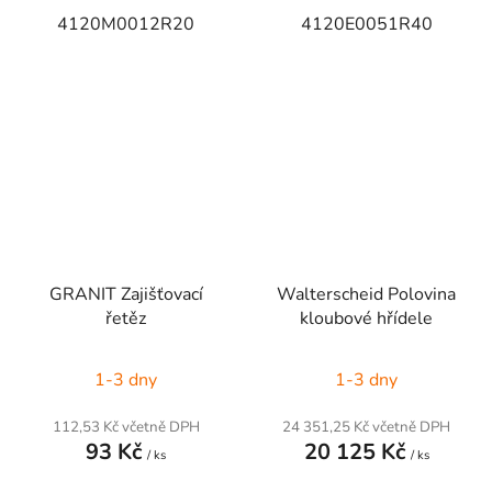
4120M0012R20
4120E0051R40
GRANIT Zajišťovací
Walterscheid Polovina
řetěz
kloubové hřídele
1-3 dny
1-3 dny
112,53 Kč včetně DPH
24 351,25 Kč včetně DPH
93 Kč
20 125 Kč
/ ks
/ ks