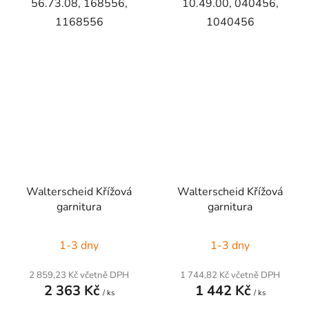
56.73.08, 168556,
10.49.00, 040456,
1168556
1040456
Walterscheid Křížová
Walterscheid Křížová
garnitura
garnitura
1-3 dny
1-3 dny
2 859,23 Kč včetně DPH
1 744,82 Kč včetně DPH
2 363 Kč
1 442 Kč
/ ks
/ ks