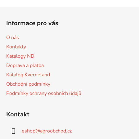
v
l
Z
á
á
d
Informace pro vás
p
a
a
c
O nás
t
í
Kontakty
p
í
r
Katalogy ND
v
Doprava a platba
k
Katalog Kverneland
y
v
Obchodní podmínky
ý
Podmínky ochrany osobních údajů
p
i
s
Kontakt
u
eshop
@
agroobchod.cz