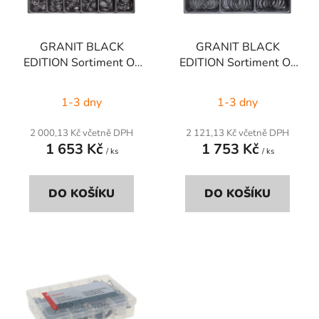
p
k
r
t
GRANIT BLACK
GRANIT BLACK
o
ů
EDITION Sortiment O-
EDITION Sortiment O-
d
kroužků
kroužků
u
1-3 dny
1-3 dny
k
t
2 000,13 Kč včetně DPH
2 121,13 Kč včetně DPH
ů
1 653 Kč
1 753 Kč
/ ks
/ ks
DO KOŠÍKU
DO KOŠÍKU