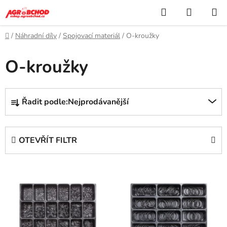
Přejít
Hledat
NÁKUP
na
KOŠÍK
obsah
Domů
/
Náhradní díly
/
Spojovací materiál
/
O-kroužky
O-kroužky
Ř
Řadit podle:
Nejprodávanější
a
z
e
OTEVŘÍT FILTR
n
í
V
p
ý
r
p
o
i
d
s
u