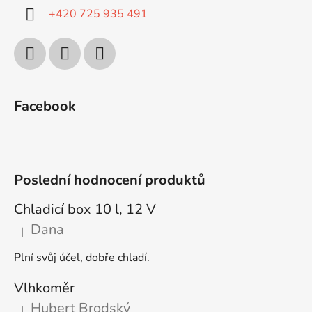
+420 725 935 491
Facebook
Poslední hodnocení produktů
Chladicí box 10 l, 12 V
Dana
|
Hodnocení produktu je 5 z 5 hvězdiček.
Plní svůj účel, dobře chladí.
Vlhkoměr
Hubert Brodský
|