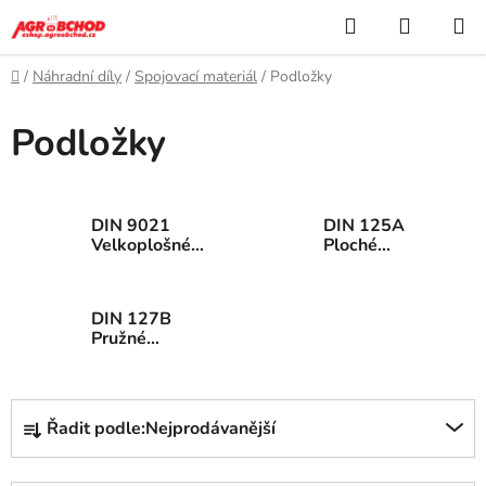
Přejít
Hledat
NÁKUP
na
KOŠÍK
obsah
Domů
/
Náhradní díly
/
Spojovací materiál
/
Podložky
Podložky
DIN 9021
DIN 125A
Velkoplošné
Ploché
podložky
podložky
DIN 127B
Pružné
podložky
Ř
Řadit podle:
Nejprodávanější
a
z