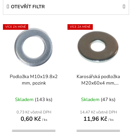
e
OTEVŘÍT FILTR
n
í
V
p
VÍCE ZA MÉNĚ
VÍCE ZA MÉNĚ
ý
r
p
o
i
d
s
u
p
k
r
t
Podložka M10x19.8x2
Karosářská podložka
o
ů
mm, pozink
M20x60x4 mm,
d
pozinkovaná, DIN 9021
u
Skladem
(143 ks)
Skladem
(47 ks)
k
t
0,73 Kč včetně DPH
14,47 Kč včetně DPH
ů
0,60 Kč
11,96 Kč
/ ks
/ ks