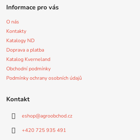
á
d
Informace pro vás
p
a
a
c
O nás
t
í
Kontakty
p
í
r
Katalogy ND
v
Doprava a platba
k
Katalog Kverneland
y
v
Obchodní podmínky
ý
Podmínky ochrany osobních údajů
p
i
s
Kontakt
u
eshop
@
agroobchod.cz
+420 725 935 491