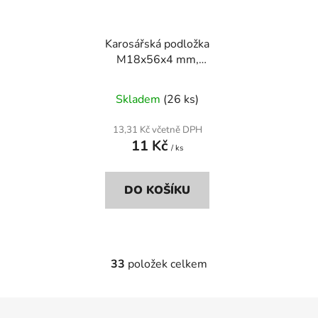
Karosářská podložka
M18x56x4 mm,
pozinkovaná, DIN 9021
Skladem
(26 ks)
13,31 Kč včetně DPH
11 Kč
/ ks
DO KOŠÍKU
33
položek celkem
O
v
l
Z
á