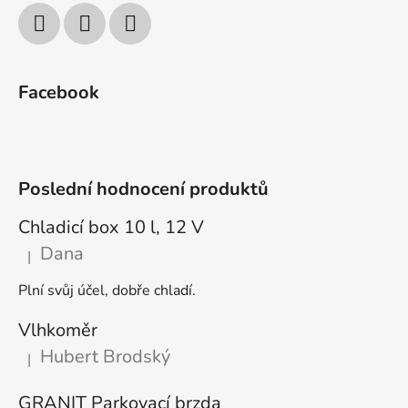
Facebook
Poslední hodnocení produktů
Chladicí box 10 l, 12 V
Dana
|
Hodnocení produktu je 5 z 5 hvězdiček.
Plní svůj účel, dobře chladí.
Vlhkoměr
Hubert Brodský
|
Hodnocení produktu je 5 z 5 hvězdiček.
GRANIT Parkovací brzda