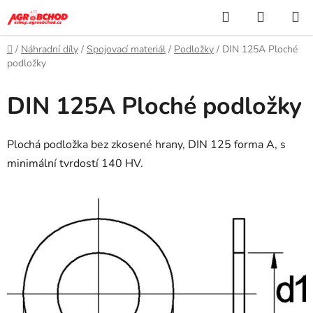
Přejít
Hledat
NÁKUP
na
KOŠÍK
obsah
Domů
/
Náhradní díly
/
Spojovací materiál
/
Podložky
/
DIN 125A Ploché
podložky
DIN 125A Ploché podložky
Plochá podložka bez zkosené hrany, DIN 125 forma A, s
minimální tvrdostí 140 HV.