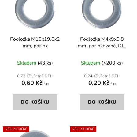
p
o
i
d
s
u
p
k
r
t
Podložka M10x19.8x2
Podložka M4x9x0,8
o
ů
mm, pozink
mm, pozinkovaná, DIN
d
125a
u
Skladem
(43 ks)
Skladem
(>200 ks)
k
t
0,73 Kč včetně DPH
0,24 Kč včetně DPH
ů
0,60 Kč
0,20 Kč
/ ks
/ ks
DO KOŠÍKU
DO KOŠÍKU
VÍCE ZA MÉNĚ
VÍCE ZA MÉNĚ