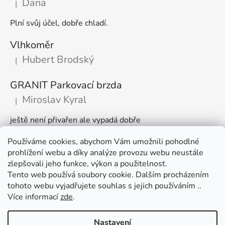
Dana
|
Hodnocení produktu je 5 z 5 hvězdiček.
Plní svůj účel, dobře chladí.
Vlhkoměr
Hubert Brodský
|
Hodnocení produktu je 5 z 5 hvězdiček.
GRANIT Parkovací brzda
Miroslav Kyral
|
Hodnocení produktu je 5 z 5 hvězdiček.
ještě není přivařen ale vypadá dobře
Používáme cookies, abychom Vám umožnili pohodlné
Články
prohlížení webu a díky analýze provozu webu neustále
zlepšovali jeho funkce, výkon a použitelnost.
🌾 Prodlužujeme otevírací dobu na sezónu
Tento web používá soubory cookie. Dalším procházením
tohoto webu vyjadřujete souhlas s jejich používáním ..
Časté dotazy
Více informací
zde
.
Věrnostní program
Nastavení