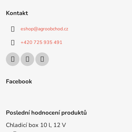
i
s
Kontakt
u
eshop
@
agroobchod.cz
+420 725 935 491
Facebook
Poslední hodnocení produktů
Chladicí box 10 l, 12 V