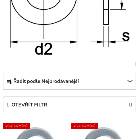
Ř
Řadit podle:
Nejprodávanější
a
z
e
OTEVŘÍT FILTR
n
í
V
p
VÍCE ZA MÉNĚ
VÍCE ZA MÉNĚ
ý
r