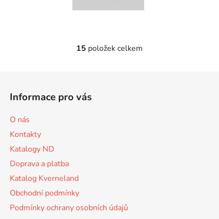
15
položek celkem
O
v
l
Z
á
á
d
Informace pro vás
p
a
a
c
O nás
t
í
Kontakty
p
í
r
Katalogy ND
v
Doprava a platba
k
Katalog Kverneland
y
v
Obchodní podmínky
ý
Podmínky ochrany osobních údajů
p