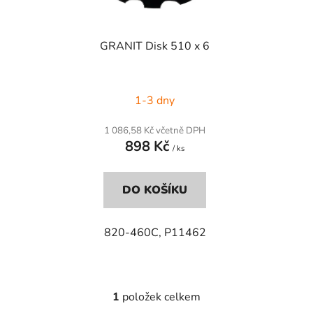
p
k
r
t
GRANIT Disk 510 x 6
o
ů
d
u
1-3 dny
k
t
1 086,58 Kč včetně DPH
ů
898 Kč
/ ks
DO KOŠÍKU
820-460C, P11462
1
položek celkem
O