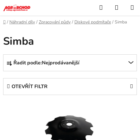
Přejít
Hledat
NÁKUP
na
KOŠÍK
obsah
Domů
/
Náhradní díly
/
Zpracování půdy
/
Diskové podmítače
/
Simba
Simba
Ř
Řadit podle:
Nejprodávanější
a
z
e
OTEVŘÍT FILTR
n
í
V
p
ý
r
p
o
i
d
s
u