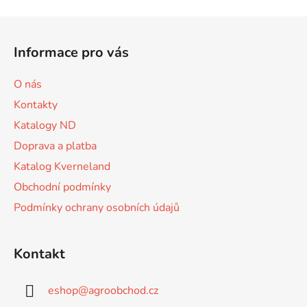
v
l
Z
á
á
d
Informace pro vás
p
a
a
c
O nás
t
í
Kontakty
p
í
r
Katalogy ND
v
Doprava a platba
k
Katalog Kverneland
y
v
Obchodní podmínky
ý
Podmínky ochrany osobních údajů
p
i
s
Kontakt
u
eshop
@
agroobchod.cz