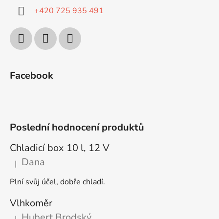
+420 725 935 491
Facebook
Poslední hodnocení produktů
Chladicí box 10 l, 12 V
Dana
|
Hodnocení produktu je 5 z 5 hvězdiček.
Plní svůj účel, dobře chladí.
Vlhkoměr
Hubert Brodský
|