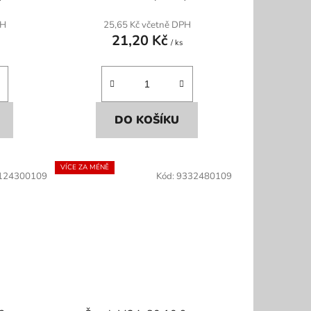
PH
25,65 Kč včetně DPH
21,20 Kč
/ ks
DO KOŠÍKU
VÍCE ZA MÉNĚ
124300109
Kód:
9332480109