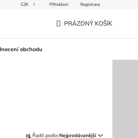
CZK
Přihlášení
Registrace
Podmínky ochrany osobních údajů
PRÁZDNÝ KOŠÍK
NÁKUPNÍ
KOŠÍK
nocení obchodu
Ř
Řadit podle:
Nejprodávanější