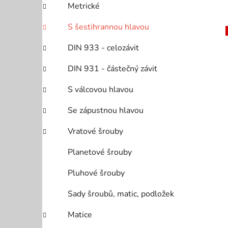
Metrické
p
a
S šestihrannou hlavou
n
DIN 933 - celozávit
e
l
i
DIN 931 - částečný závit
S válcovou hlavou
Se zápustnou hlavou
Vratové šrouby
Planetové šrouby
Pluhové šrouby
Sady šroubů, matic, podložek
Matice