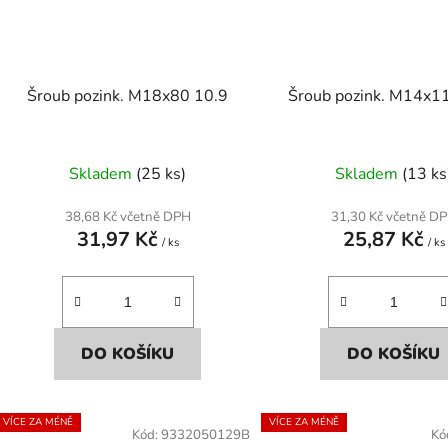
Šroub pozink. M18x80 10.9
Šroub pozink. M14x1
Skladem
(25 ks)
Skladem
(13 ks
38,68 Kč včetně DPH
31,30 Kč včetně D
31,97 Kč
25,87 Kč
/ ks
/ ks
DO KOŠÍKU
DO KOŠÍKU
VÍCE ZA MÉNĚ
VÍCE ZA MÉNĚ
Kód:
9332050129B
Kó