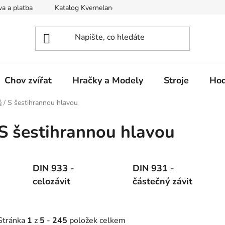
a a platba
Katalog Kverneland
Obchodní podmínky
Chov zvířat
Hračky a Modely
Stroje
Hod
é
/
S šestihrannou hlavou
S šestihrannou hlavou
DIN 933 -
DIN 931 -
celozávit
částečný závit
Stránka
1
z
5
-
245
položek celkem