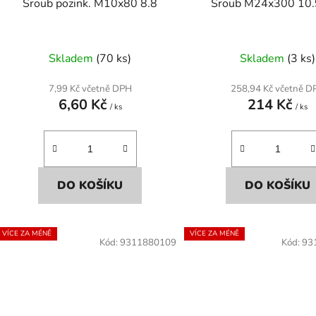
Šroub pozink. M10x80 8.8
Šroub M24x300 10.9
Skladem
(70 ks)
Skladem
(3 ks)
7,99 Kč včetně DPH
258,94 Kč včetně D
6,60 Kč
214 Kč
/ ks
/ ks
DO KOŠÍKU
DO KOŠÍKU
VÍCE ZA MÉNĚ
VÍCE ZA MÉNĚ
Kód:
9311880109
Kód:
93