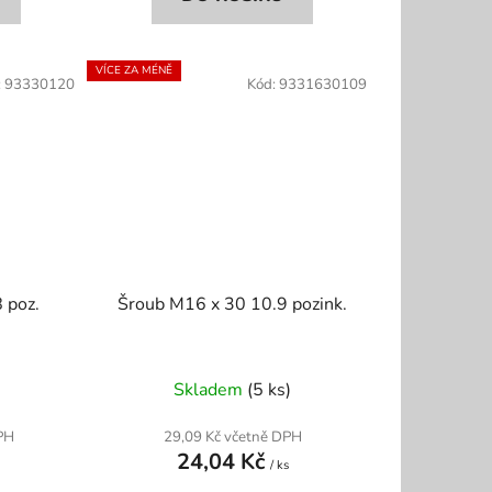
VÍCE ZA MÉNĚ
:
93330120
Kód:
9331630109
 poz.
Šroub M16 x 30 10.9 pozink.
Skladem
(5 ks)
PH
29,09 Kč včetně DPH
24,04 Kč
/ ks