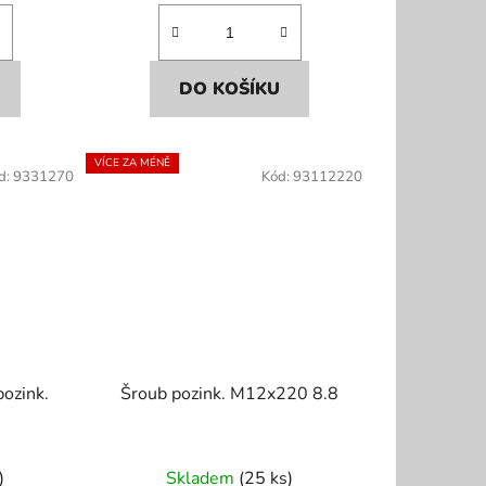
DO KOŠÍKU
VÍCE ZA MÉNĚ
d:
9331270
Kód:
93112220
ozink.
Šroub pozink. M12x220 8.8
)
Skladem
(25 ks)