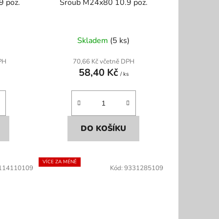
 poz.
Šroub M24x80 10.9 poz.
Skladem
(5 ks)
PH
70,66 Kč včetně DPH
58,40 Kč
/ ks
DO KOŠÍKU
VÍCE ZA MÉNĚ
114110109
Kód:
9331285109