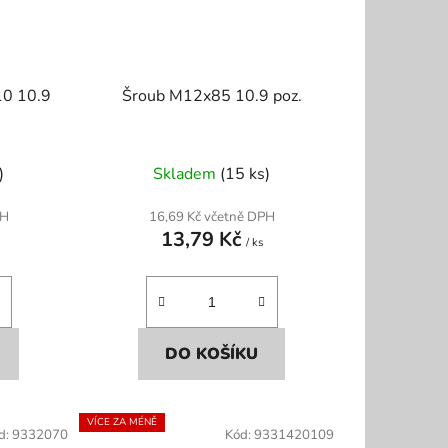
10 10.9
Šroub M12x85 10.9 poz.
)
Skladem
(15 ks)
PH
16,69 Kč včetně DPH
13,79 Kč
/ ks
DO KOŠÍKU
VÍCE ZA MÉNĚ
d:
9332070
Kód:
9331420109