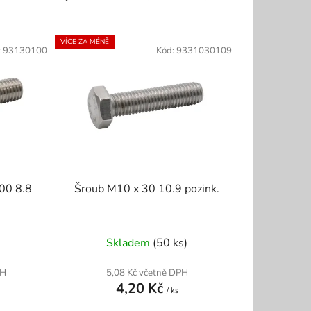
a
z
e
VÍCE ZA MÉNĚ
:
93130100
Kód:
9331030109
n
í
p
r
o
d
u
k
00 8.8
Šroub M10 x 30 10.9 pozink.
t
ů
Skladem
(50 ks)
PH
5,08 Kč včetně DPH
4,20 Kč
/ ks