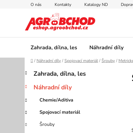
Přejít
O nás
Kontakty
Katalogy ND
Doprav
na
obsah
Zahrada, dílna, les
Náhradní díly
Domů
/
Náhradní díly
/
Spojovací materiál
/
Šrouby
/
Metrick
P
K
Přeskočit
Zahrada, dílna, les
a
kategorie
o
t
s
Náhradní díly
e
t
g
r
Chemie/Aditiva
o
a
r
Spojovací materiál
i
n
e
n
Šrouby
í