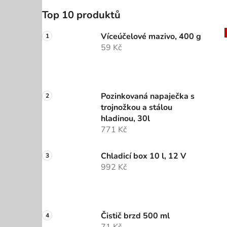
Top 10 produktů
Víceúčelové mazivo, 400 g
59 Kč
Pozinkovaná napaječka s
trojnožkou a stálou
hladinou, 30l
771 Kč
Chladicí box 10 l, 12 V
992 Kč
Čistič brzd 500 ml
71 Kč