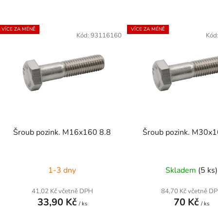
V
VÍCE ZA MÉNĚ
VÍCE ZA MÉNĚ
ý
Kód:
93116160
Kód
p
s
p
r
o
d
Šroub pozink. M16x160 8.8
Šroub pozink. M30x1
u
k
t
1-3 dny
Skladem
(5 ks)
ů
41,02 Kč včetně DPH
84,70 Kč včetně D
33,90 Kč
70 Kč
/ ks
/ ks